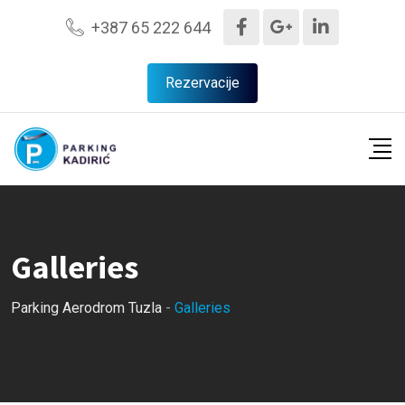
Skip
+387 65 222 644
to
content
Rezervacije
Galleries
Parking Aerodrom Tuzla
-
Galleries