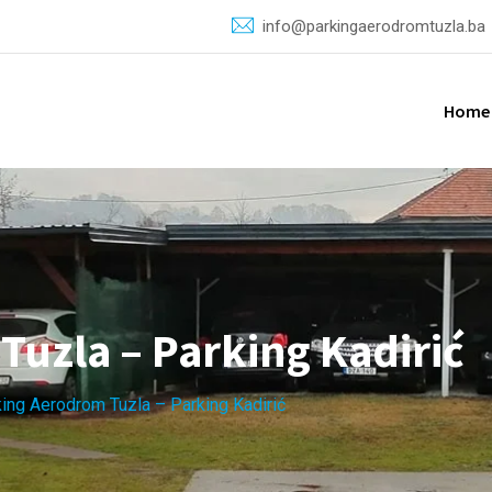
info@parkingaerodromtuzla.ba
Home
uzla – Parking Kadirić
ing Aerodrom Tuzla – Parking Kadirić